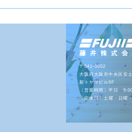
〒541-0052
大阪府大阪市中央区安土町
新トヤマビル9F
〔営業時間〕
平日 9:00
〔定休日〕
土曜・日曜